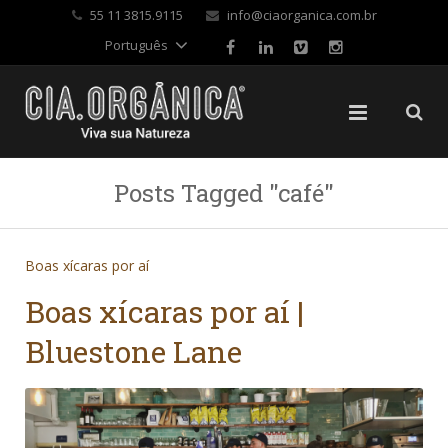
✕
55 11 3815.9115
info@ciaorganica.com.br
Português
Posts Tagged "café"
Boas xícaras por aí
Boas xícaras por aí |
Bluestone Lane